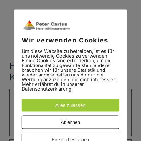
Im Netzwerk teilen!
Facebook
X
LinkedIn
WhatsApp
Pinterest
E-
Wir verwenden Cookies
Mail
Um diese Website zu betreiben, ist es für
uns notwendig Cookies zu verwenden.
Einige Cookies sind erforderlich, um die
Hinterlasse einen
Funktionalität zu gewährleisten, andere
brauchen wir für unsere Statistik und
wieder andere helfen uns dir nur die
Kommentar
Werbung anzuzeigen, die dich interessiert.
Mehr erfährst du in unserer
Datenschutzerklärung.
Kommentar
Alles zulassen
Ablehnen
Einzeln bestätigen