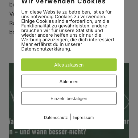
Wir verwenden Cookies
besseres Verständnis menschlichen
Um diese Website zu betreiben, ist es für
Verhaltens und der organisatorischen
uns notwendig Cookies zu verwenden.
Einige Cookies sind erforderlich, um die
Rahmenbedingungen zu verbessern. HOP
Funktionalität zu gewährleisten, andere
brauchen wir für unsere Statistik und
basiert auf der Erkenntnis, dass
[...]
wieder andere helfen uns dir nur die
Werbung anzuzeigen, die dich interessiert.
Mehr erfährst du in unserer
Datenschutzerklärung.
Alles zulassen
Ablehnen
Einzeln bestätigen
|
Datenschutz
Impressum