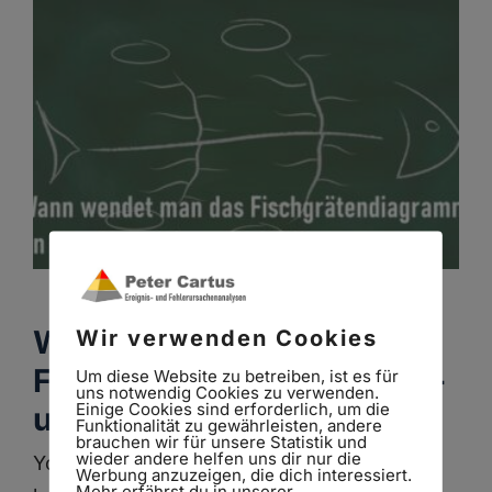
Zum
Inhalt
springen
Wann wendet man das
Wir verwenden Cookies
Fischgrätendiagramm an –
Um diese Website zu betreiben, ist es für
uns notwendig Cookies zu verwenden.
Einige Cookies sind erforderlich, um die
und wann besser nicht?
Funktionalität zu gewährleisten, andere
brauchen wir für unsere Statistik und
wieder andere helfen uns dir nur die
Your Content Goes Here Um was geht es
Werbung anzuzeigen, die dich interessiert.
Mehr erfährst du in unserer