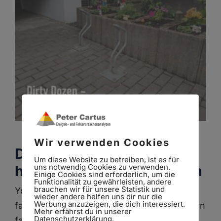
Zum
Inhalt
springen
Wir verwenden Cookies
Dirty Dozen – Die zwölf
Um diese Website zu betreiben, ist es für
uns notwendig Cookies zu verwenden.
häufigsten Fehlerursachen
Einige Cookies sind erforderlich, um die
Funktionalität zu gewährleisten, andere
brauchen wir für unsere Statistik und
Your Content Goes Here Wenn Mitarbeiter
wieder andere helfen uns dir nur die
Werbung anzuzeigen, die dich interessiert.
falsche Teile montieren, Krankenschwestern
Mehr erfährst du in unserer
Datenschutzerklärung.
falsche Medikamente verabreichen,